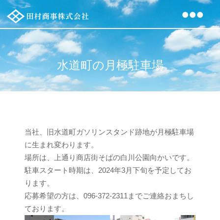
コ
●
ン
田
テ
村
ン
商
ツ
事
水道町の月極駐車場
へ
株
ス
式
キ
会
ッ
社
プ
当社、旧水道町ガソリンスタンド跡地が月極駐車場
に生まれ変わります。
場所は、上通り商店街そばの白川公園向かいです。
駐車スタート時期は、2024年3月下旬を予定してお
ります。
応募希望の方は、096-372-2311までご連絡おまちし
ております。